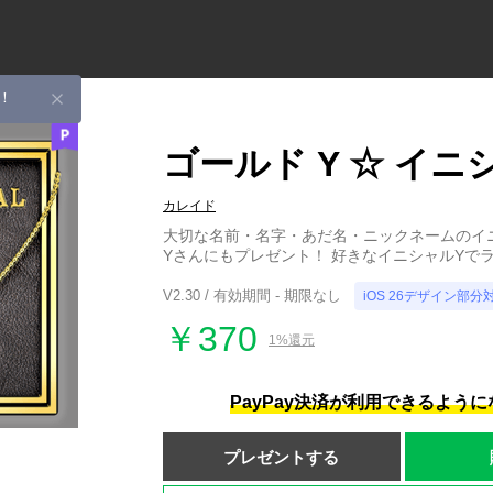
！
ゴールド Y ☆ イニ
カレイド
大切な名前・名字・あだ名・ニックネームのイ
Yさんにもプレゼント！ 好きなイニシャルYで
V2.30 / 有効期間 - 期限なし
iOS 26デザイン部分
￥370
1%還元
PayPay決済が利用できるよう
プレゼントする