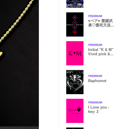
♥ペア♥ 愛羅武
勇♡愛死天流
彼氏命
Initial "K & M"
Vivid pink &
black.
Baphomet
I Love you -
key- 2