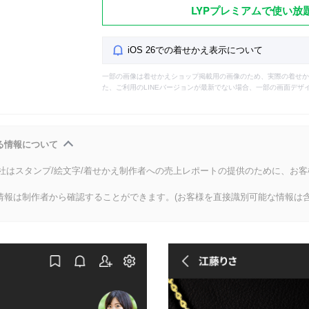
LYPプレミアムで使い放
iOS 26での着せかえ表示について
一部の画像は着せかえショップ掲載用の画像のため、実際の着せか
た、ご利用のLINEバージョンが最新でない場合、一部の画面デザ
る情報について
会社はスタンプ/絵文字/着せかえ制作者への売上レポートの提供のために、お
情報は制作者から確認することができます。(お客様を直接識別可能な情報は含