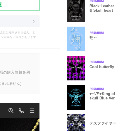
題
Black Leather
& Skull heart
えには適用されません。ま
翔～
インが異なる場合があります。
Cool butterfly
客様の購入情報を利
まれません)
♥ペア♥King of
skull Blue Ver.
デスファイヤー