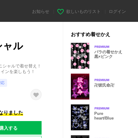
お知らせ
|
欲しいものリスト
|
ログイン
おすすめ着せかえ
シャル
バラの着せかえ
黒×ピンク
ニシャルで着せ替え！
ラインを楽しもう！
対応
卍彼氏命卍
になりました
Pure
heart/Blue
購入する