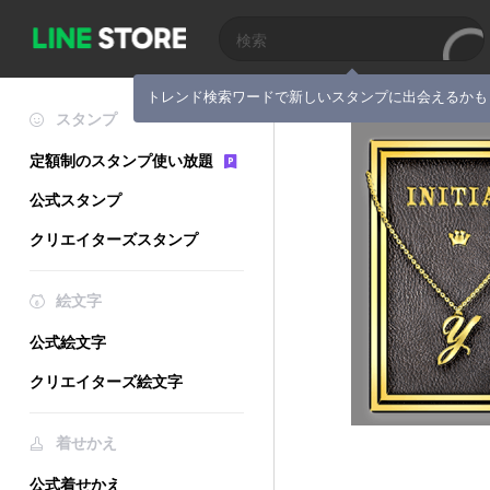
トレンド検索ワードで新しいスタンプに出会えるかも
スタンプ
定額制のスタンプ使い放題
公式スタンプ
クリエイターズスタンプ
絵文字
公式絵文字
クリエイターズ絵文字
着せかえ
公式着せかえ