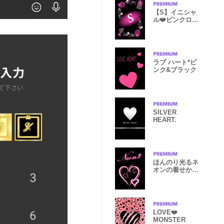
【S】イニシャ
ル❤️ピンクロー
ズ ネオン
ラブ ハート*ピ
ンク&ブラック
SILVER
HEART.
ほんのり光るネ
オンの着せか
え ２ ハート
LOVE❤️
MONSTER