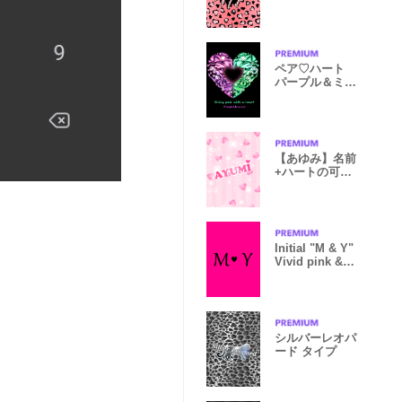
ペア♡ハート
パープル＆ミン
ト
【あゆみ】名前
+ハートの可愛
い着せかえ
Initial "M & Y"
Vivid pink &
black.
シルバーレオパ
ード タイプ