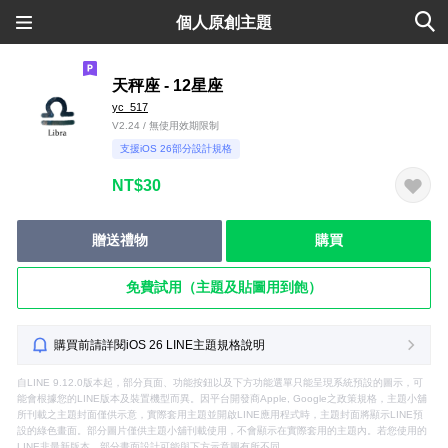
個人原創主題
天秤座 - 12星座
yc_517
V2.24 / 無使用效期限制
支援iOS 26部分設計規格
NT$30
贈送禮物
購買
免費試用（主題及貼圖用到飽）
購買前請詳閱iOS 26 LINE主題規格說明
自LINE 9.12.0版本起，部分頁面、功能按鈕以及下方功能選單只能呈現系統預設的圖示，可
能會根據您的LINE版本及裝置機型而異。因平台開發商Apple, Google之政策規格，主題小舖
所刊載之主題封面僅供示意，實際套用主題並開啟LINE應用程式時，主題封面將顯示LINE預
設的綠色畫面。部分圖片僅供主題小舖刊載使用，不會顯示在實際套用的主題內。若您使用的
LINE非最新版本，部分畫面設計可能與下方示意圖有所不同。