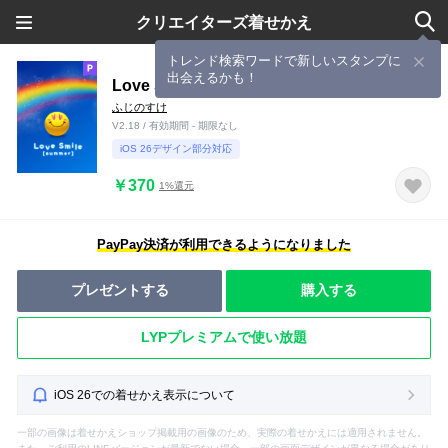
クリエイターズ着せかえ
トレンド検索ワードで新しいスタンプに
出会えるかも！
Love Smile [summer]
ふじのすけ
V2.18 / 有効期間 - 期限なし
iOS 26デザイン部分対応
￥370
1%還元
PayPay決済が利用できるようになりました
プレゼントする
購入する
LYPプレミアムで使い放題
iOS 26での着せかえ表示について
一部の画像は着せかえショップ掲載用の画像のため、実際の着せかえには適用されません。