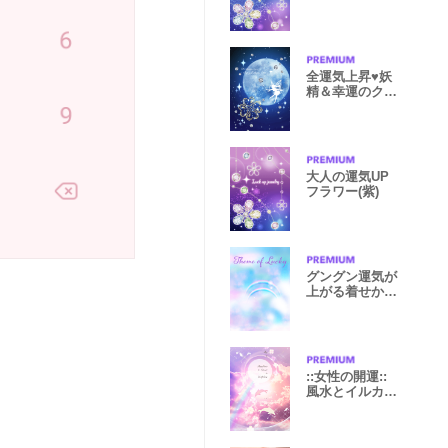
全運気上昇♥妖
精＆幸運のクロ
ーバー
大人の運気UP
フラワー(紫)
グングン運気が
上がる着せかえ
Wレインボー
::女性の開運::
風水とイルカた
ち