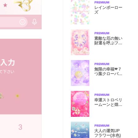
レインボーロー
ズ
素敵な厄の無い
財運を呼ぶフラ
ワー馬蹄風水
無限の幸福❤︎７
つ葉クローバー
＆蝶々
幸運ストロベリ
ームーンと煌め
くクローバー
大人の運気UP
フラワー(水色)