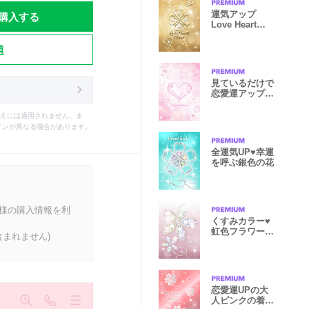
購入する
運気アップ
Love Heart
Clover Gold☆
彡
題
見ているだけで
恋愛運アップの
着せかえ2
えには適用されません。ま
インが異なる場合があります。
全運気UP♥️幸運
を呼ぶ銀色の花
客様の購入情報を利
くすみカラー♥️
虹色フラワー全
まれません)
運気UP
恋愛運UPの大
人ピンクの着せ