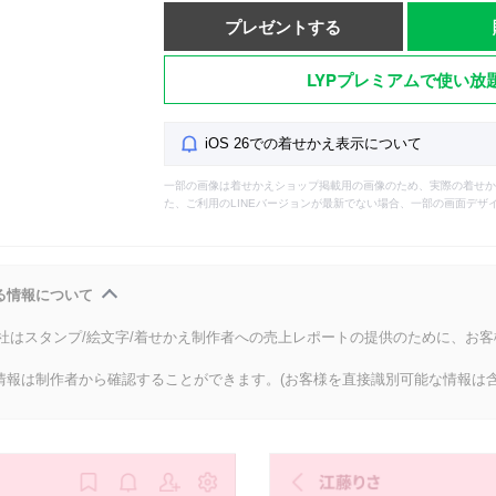
プレゼントする
LYPプレミアムで使い放
iOS 26での着せかえ表示について
一部の画像は着せかえショップ掲載用の画像のため、実際の着せか
た、ご利用のLINEバージョンが最新でない場合、一部の画面デザ
る情報について
会社はスタンプ/絵文字/着せかえ制作者への売上レポートの提供のために、お
情報は制作者から確認することができます。(お客様を直接識別可能な情報は含