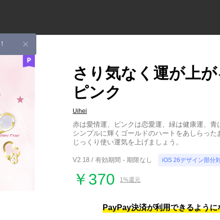
！
さり気なく運が上が
ピンク
Uihei
赤は愛情運、ピンクは恋愛運、緑は健康運、青
シンプルに輝くゴールドのハートをあしらった
じっくり使い運気を上げましょう。
V2.18 / 有効期間 - 期限なし
iOS 26デザイン部分
￥370
1%還元
PayPay決済が利用できるよう