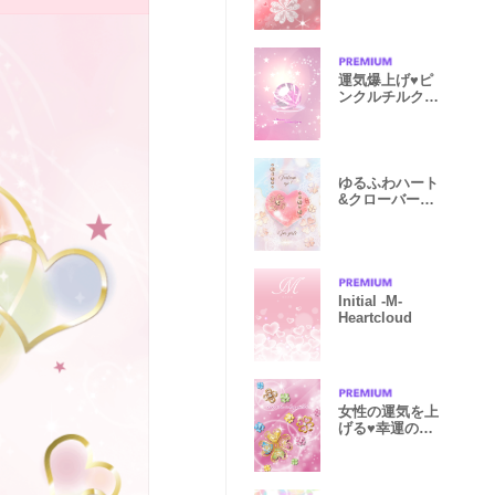
かえ
運気爆上げ♥ピ
ンクルチルクォ
ーツ
ゆるふわハート
&クローバーで
運気アップ★
Initial -M-
Heartcloud
女性の運気を上
げる♥幸運のク
ローバー