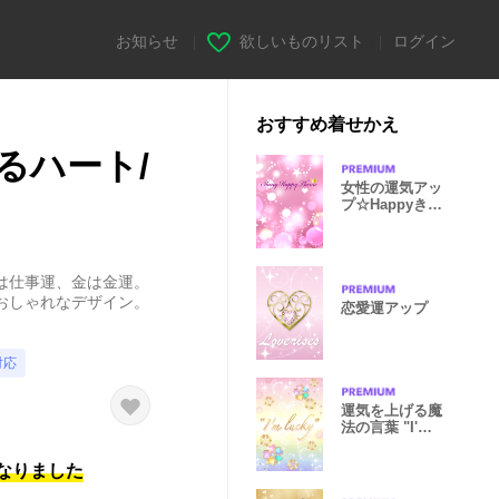
お知らせ
|
欲しいものリスト
|
ログイン
おすすめ着せかえ
るハート/
女性の運気アッ
プ☆Happyきせ
かえ
は仕事運、金は金運。
おしゃれなデザイン。
恋愛運アップ
対応
運気を上げる魔
法の言葉 "I'm
lucky"
になりました