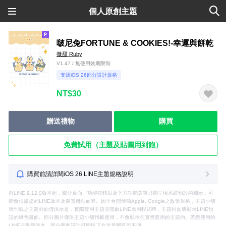
個人原創主題
啵尼兔FORTUNE & COOKIES!-幸運與餅乾
微甜 Ruby
V1.47 / 無使用效期限制
支援iOS 26部分設計規格
NT$30
贈送禮物
購買
免費試用（主題及貼圖用到飽）
購買前請詳閱iOS 26 LINE主題規格說明
自LINE 9.12.0版本起，部分頁面、功能按鈕以及下方功能選單只能呈現系統預設的圖示，可
能會根據您的LINE版本及裝置機型而異。因平台開發商Apple, Google之政策規格，主題小舖
所刊載之主題封面僅供示意，實際套用主題並開啟LINE應用程式時，主題封面將顯示LINE預
設的綠色畫面。部分圖片僅供主題小舖刊載使用，不會顯示在實際套用的主題內。若您使用的
LINE非最新版本，部分畫面設計可能與下方示意圖有所不同。