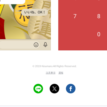
© 2019 Kioumaru All Rights Reserved.
注意事項
通報