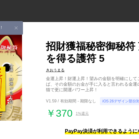
！
招財獲福秘密御秘符
を得る護符 5
きおうまる
金運上昇！財運上昇！望みの金額を明確にして
ば、その金額のお金が手に入ると言われる金運
猫で更に開運パワー上昇！
V1.59 / 有効期間 - 期限なし
iOS 26デザイン部分
￥370
1%還元
PayPay決済が利用できるよう