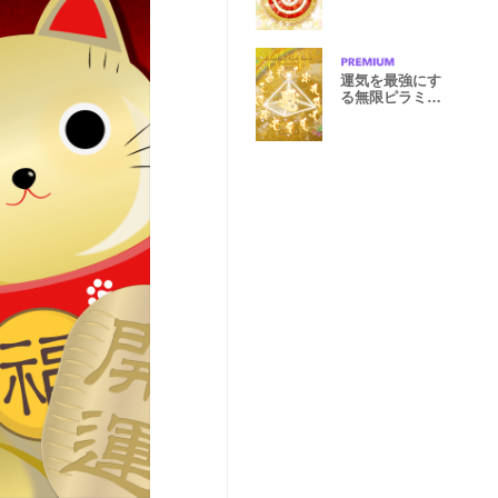
羽根
運気を最強にす
る無限ピラミッ
ドと梵字