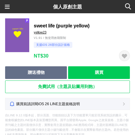
個人原創主題
sweet life (purple yellow)
yellow23
V1.91 / 無使用效期限制
支援iOS 26部分設計規格
NT$30
贈送禮物
購買
免費試用（主題及貼圖用到飽）
購買前請詳閱iOS 26 LINE主題規格說明
自LINE 9.12.0版本起，部分頁面、功能按鈕以及下方功能選單只能呈現系統預設的圖示，可
能會根據您的LINE版本及裝置機型而異。因平台開發商Apple, Google之政策規格，主題小舖
所刊載之主題封面僅供示意，實際套用主題並開啟LINE應用程式時，主題封面將顯示LINE預
設的綠色畫面。部分圖片僅供主題小舖刊載使用，不會顯示在實際套用的主題內。若您使用的
LINE非最新版本，部分畫面設計可能與下方示意圖有所不同。