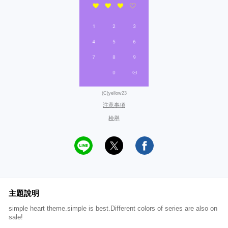
(C)yellow23
注意事項
檢舉
主題說明
simple heart theme.simple is best.Different colors of series are also on
sale!