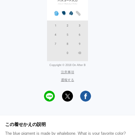
Copyright © 2018 On After B
注意事項
通報する
この着せかえの説明
The blue pigment is made by whalebone. What is your favorite color?