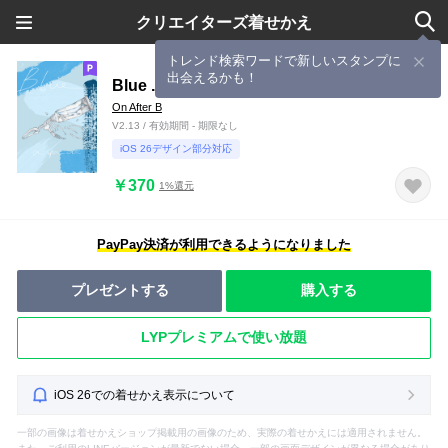
クリエイターズ着せかえ
トレンド検索ワードで新しいスタンプに
出会えるかも！
Blue .
On After B
V2.13 / 有効期間 - 期限なし
iOS 26デザイン部分対応
￥370
1%還元
PayPay決済が利用できるようになりました
プレゼントする
購入する
LYPプレミアムで使い放題
iOS 26での着せかえ表示について
一部の画像は着せかえショップ掲載用の画像のため、実際の着せかえには適用されません。