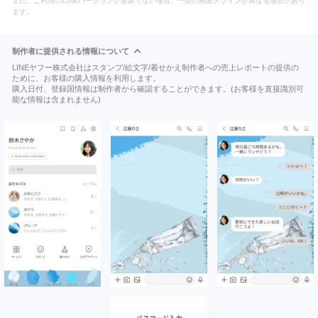
また、ご利用のLINEバージョンが最新でない場合、一部の画面デザインが異なる場合があり
ます。
制作者に提供される情報について
LINEヤフー株式会社はスタンプ/絵文字/着せかえ制作者への売上レポートの提供の
ために、お客様の購入情報を利用します。
購入日付、登録国情報は制作者から確認することができます。(お客様を直接識別可
能な情報は含まれません)