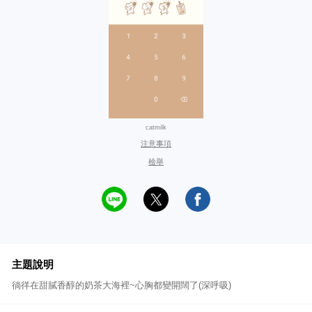
catmilk
注意事項
檢舉
主題說明
徜徉在甜膩香醇的奶茶大海裡~心胸都變開闊了(深呼吸)