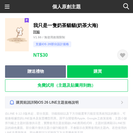
個人原創主題
我只是一隻奶茶貓貓(奶茶大海)
阿貓
V1.66 / 無使用效期限制
支援iOS 26部分設計規格
NT$30
贈送禮物
購買
免費試用（主題及貼圖用到飽）
購買前請詳閱iOS 26 LINE主題規格說明
自LINE 9.12.0版本起，部分頁面、功能按鈕以及下方功能選單只能呈現系統預設的圖示，可
能會根據您的LINE版本及裝置機型而異。因平台開發商Apple, Google之政策規格，主題小舖
所刊載之主題封面僅供示意，實際套用主題並開啟LINE應用程式時，主題封面將顯示LINE預
設的綠色畫面。部分圖片僅供主題小舖刊載使用，不會顯示在實際套用的主題內。若您使用的
LINE非最新版本，部分畫面設計可能與下方示意圖有所不同。