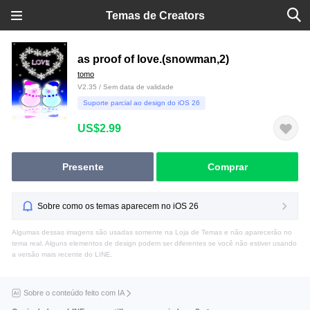
Temas de Creators
as proof of love.(snowman,2)
tomo
V2.35 / Sem data de validade
Suporte parcial ao design do iOS 26
US$2.99
Presente
Comprar
Sobre como os temas aparecem no iOS 26
Algumas dessas imagens são usadas somente na Loja de Temas e não aparecerão no
tema real. Alguns elementos de design podem ser diferentes se você não estiver usando
a versão mais recente do LINE.
Sobre o conteúdo feito com IA