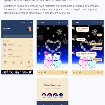
Quais dados o LINE compartilha com os criadores?
Coletamos dados de compras para relatórios de venda para criadores de conteúdo.
Os relatórios de venda incluem a data de compra e o país ou região do comprador.
Nenhuma informação identificável é incluída nos relatórios.