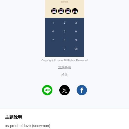
Copyright © tomo All Rights Reserved
注意事項
檢舉
主題說明
as proof of love.(snowman)