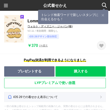
公式着せかえ
トレンド検索ワードで新しいスタンプに
出会えるかも！
Lommy画♪チップとデール
ウォルト・ディズニー・ジャパン(株)
V2.11 / 有効期間 - 期限なし
iOS 26デザイン部分対応
￥370
1%還元
PayPay決済が利用できるようになりました
プレゼントする
購入する
LYPプレミアムで使い放題
iOS 26での着せかえ表示について
一部の画像は着せかえショップ掲載用の画像のため、実際の着せかえには適用されません。