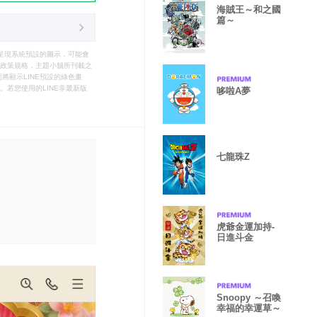
海賊王～和之國
篇～
只能呈現系統預設的圖示，可能會
le之政策規格，主題小舖所刊載之
將顯示LINE預設的綠色畫
若您使用的LINE非最新版
哆啦A夢
七龍珠Z
虎爺金運加持-
日進斗金
Snoopy ～召喚
幸福的幸運草～