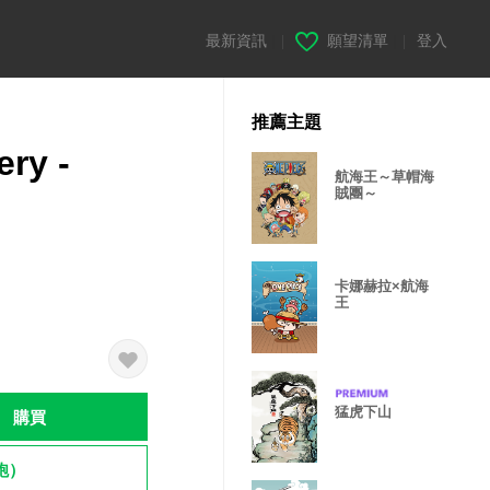
最新資訊
|
願望清單
|
登入
推薦主題
ery -
航海王～草帽海
賊團～
卡娜赫拉×航海
王
猛虎下山
購買
飽）