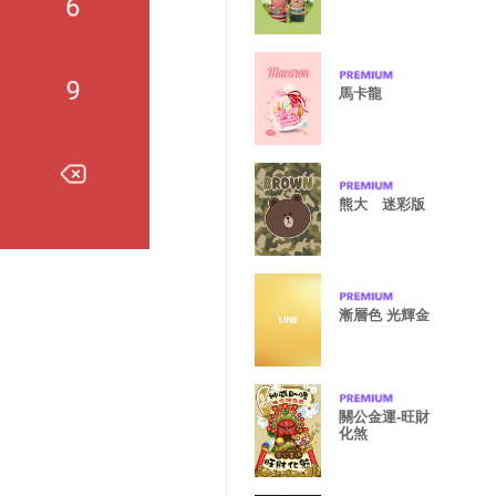
馬卡龍
熊大 迷彩版
漸層色 光輝金
關公金運-旺財
化煞