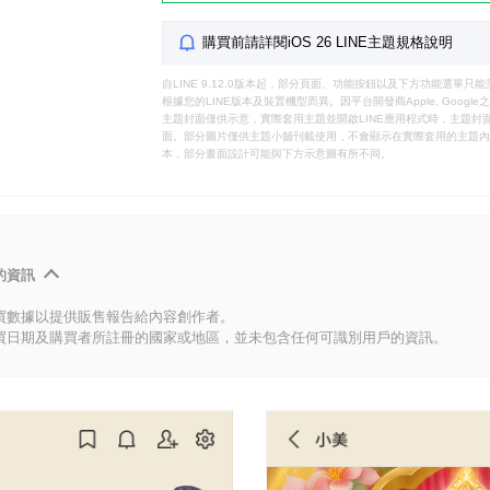
購買前請詳閱iOS 26 LINE主題規格說明
自LINE 9.12.0版本起，部分頁面、功能按鈕以及下方功能選單
根據您的LINE版本及裝置機型而異。因平台開發商Apple, Goog
主題封面僅供示意，實際套用主題並開啟LINE應用程式時，主題封面
面。部分圖片僅供主題小舖刊載使用，不會顯示在實際套用的主題內。
本，部分畫面設計可能與下方示意圖有所不同。
的資訊
買數據以提供販售報告給內容創作者。
買日期及購買者所註冊的國家或地區，並未包含任何可識別用戶的資訊。