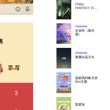
FINAL
FANTASY VII
REMAKE
史迪奇（暮光
篇）
漸層水晶月光
超級瑪利歐兄弟
8bit主題
監獄兔