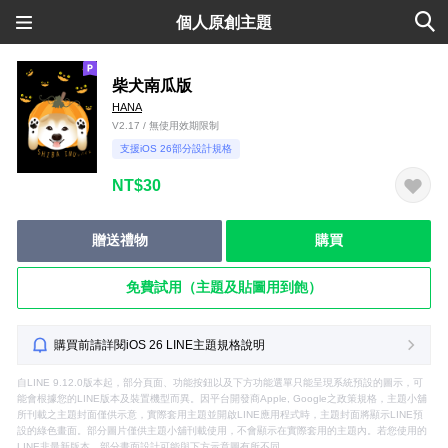
個人原創主題
柴犬南瓜版
HANA
V2.17 / 無使用效期限制
支援iOS 26部分設計規格
NT$30
贈送禮物
購買
免費試用（主題及貼圖用到飽）
購買前請詳閱iOS 26 LINE主題規格說明
自LINE 9.12.0版本起，部分頁面、功能按鈕以及下方功能選單只能呈現系統預設的圖示，可
能會根據您的LINE版本及裝置機型而異。因平台開發商Apple, Google之政策規格，主題小舖
所刊載之主題封面僅供示意，實際套用主題並開啟LINE應用程式時，主題封面將顯示LINE預
設的綠色畫面。部分圖片僅供主題小舖刊載使用，不會顯示在實際套用的主題內。若您使用的
LINE非最新版本，部分畫面設計可能與下方示意圖有所不同。