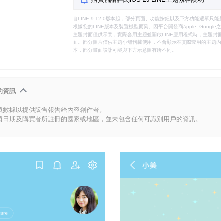
自LINE 9.12.0版本起，部分頁面、功能按鈕以及下方功能選單
根據您的LINE版本及裝置機型而異。因平台開發商Apple, Goog
主題封面僅供示意，實際套用主題並開啟LINE應用程式時，主題封面
面。部分圖片僅供主題小舖刊載使用，不會顯示在實際套用的主題內。
本，部分畫面設計可能與下方示意圖有所不同。
的資訊
買數據以提供販售報告給內容創作者。
買日期及購買者所註冊的國家或地區，並未包含任何可識別用戶的資訊。