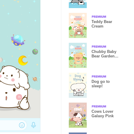
Teddy Bear
Cream
Chubby Baby
Bear Garden
Kawaii
Dog go to
sleep!
Cows Lover
Galaxy Pink