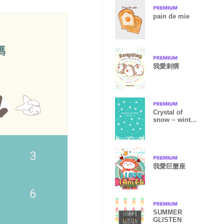
pain de mie
我愛刺猬
Crystal of
snow ~ winter
2~
我愛巨蟹座
SUMMER
GLISTEN