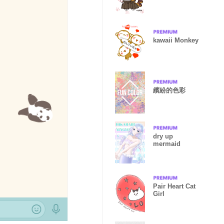
kawaii Monkey
繽紛的色彩
dry up
mermaid
Pair Heart Cat
Girl