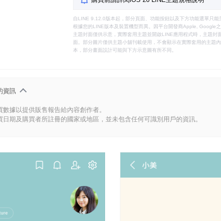
自LINE 9.12.0版本起，部分頁面、功能按鈕以及下方功能選單
根據您的LINE版本及裝置機型而異。因平台開發商Apple, Goog
主題封面僅供示意，實際套用主題並開啟LINE應用程式時，主題封面
面。部分圖片僅供主題小舖刊載使用，不會顯示在實際套用的主題內。
本，部分畫面設計可能與下方示意圖有所不同。
的資訊
買數據以提供販售報告給內容創作者。
買日期及購買者所註冊的國家或地區，並未包含任何可識別用戶的資訊。