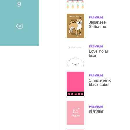
Japanese
Shiba inu
Love Polar
bear
Simple pink
black Label
微笑粉紅