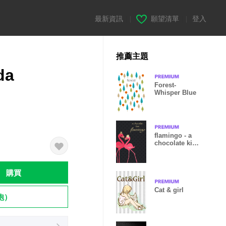
最新資訊
|
願望清單
|
登入
推薦主題
da
Forest-
Whisper Blue
flamingo - a
chocolate kiss
ver-
購買
Cat & girl
飽）