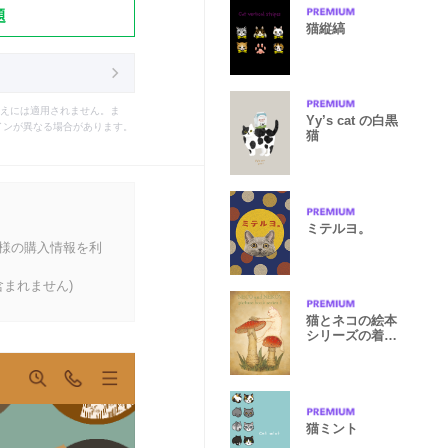
題
猫縦縞
えには適用されません。ま
Yy’s cat の白黒
インが異なる場合があります。
猫
ミテルヨ。
客様の購入情報を利
まれません)
猫とネコの絵本
シリーズの着せ
かえ①
猫ミント