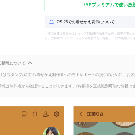
LYPプレミアムで使い放
iOS 26での着せかえ表示について
一部の画像は着せかえショップ掲載用の画像のため、実際の着せか
た、ご利用のLINEバージョンが最新でない場合、一部の画面デザ
る情報について
会社はスタンプ/絵文字/着せかえ制作者への売上レポートの提供のために、お
情報は制作者から確認することができます。(お客様を直接識別可能な情報は含