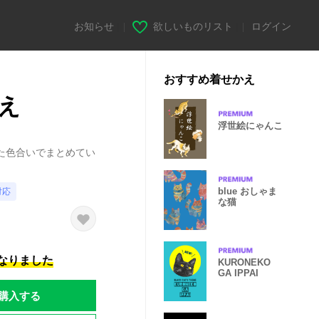
お知らせ
|
欲しいものリスト
|
ログイン
おすすめ着せかえ
え
浮世絵にゃんこ
た色合いでまとめてい
blue おしゃま
対応
な猫
になりました
KURONEKO
GA IPPAI
購入する