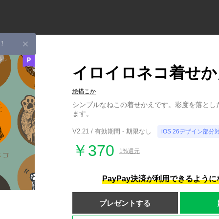
！
イロイロネコ着せか
絵描こか
シンプルなねこの着せかえです。彩度を落とし
ます。
V2.21 / 有効期間 - 期限なし
iOS 26デザイン部分
￥370
1%還元
PayPay決済が利用できるよう
プレゼントする