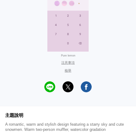
Pure lemon
注意事項
檢舉
主題說明
A romantic, warm and stylish design featuring a starry sky and cute
snowmen. Warm two-person muffler, watercolor gradation