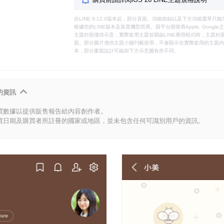
自LINE 9.12.0版本起，部分頁面、功能按鈕以及下方功能選單
根據您的LINE版本及裝置機型而異。因平台開發商Apple, Goog
主題封面僅供示意，實際套用主題並開啟LINE應用程式時，主題封面
面。部分圖片僅供主題小舖刊載使用，不會顯示在實際套用的主題內。
本，部分畫面設計可能與下方示意圖有所不同。
的資訊
買數據以提供販售報告給內容創作者。
買日期及購買者所註冊的國家或地區，並未包含任何可識別用戶的資訊。