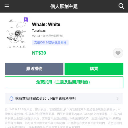
個人原創主題
Whale: White
Tonahaas
V2.23 / 無使用效期限制
支援iOS 26部分設計規格
NT$30
贈送禮物
購買
免費試用（主題及貼圖用到飽）
購買前請詳閱iOS 26 LINE主題規格說明
自LINE 9.12.0版本起，部分頁面、功能按鈕以及下方功能選單只能呈現系統預設的圖示，可
能會根據您的LINE版本及裝置機型而異。因平台開發商Apple, Google之政策規格，主題小舖
所刊載之主題封面僅供示意，實際套用主題並開啟LINE應用程式時，主題封面將顯示LINE預
設的綠色畫面。部分圖片僅供主題小舖刊載使用，不會顯示在實際套用的主題內。若您使用的
LINE非最新版本，部分畫面設計可能與下方示意圖有所不同。