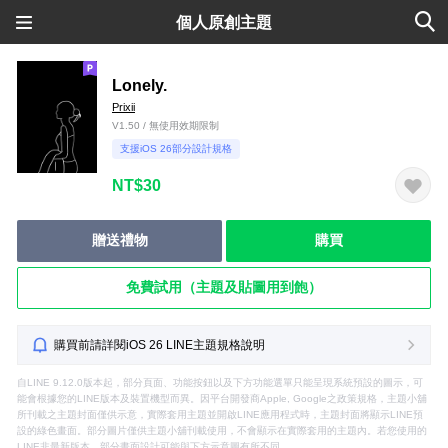
個人原創主題
Lonely.
Prixii
V1.50 / 無使用效期限制
支援iOS 26部分設計規格
NT$30
贈送禮物
購買
免費試用（主題及貼圖用到飽）
購買前請詳閱iOS 26 LINE主題規格說明
自LINE 9.12.0版本起，部分頁面、功能按鈕以及下方功能選單只能呈現系統預設的圖示，可
能會根據您的LINE版本及裝置機型而異。因平台開發商Apple, Google之政策規格，主題小舖
所刊載之主題封面僅供示意，實際套用主題並開啟LINE應用程式時，主題封面將顯示LINE預
設的綠色畫面。部分圖片僅供主題小舖刊載使用，不會顯示在實際套用的主題內。若您使用的
LINE非最新版本，部分畫面設計可能與下方示意圖有所不同。