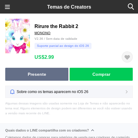
Temas de Creators
Rirure the Rabbit 2
MONONO
V2.36 / Sem data de validade
Suporte parcial ao design do iOS 26
US$2.99
Presente
Comprar
Sobre como os temas aparecem no iOS 26
Algumas dessas imagens são usadas somente na Loja de Temas e não aparecerão no
tema real. Alguns elementos de design podem ser diferentes se você não estiver usando
a versão mais recente do LINE.
Quais dados o LINE compartilha com os criadores?
Coletamos dados de compras para relatórios de venda para criadores de conteúdo.