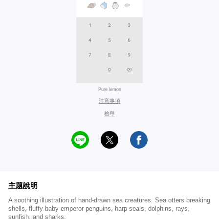
Pure lemon
注意事項
檢舉
主題說明
A soothing illustration of hand-drawn sea creatures. Sea otters breaking
shells, fluffy baby emperor penguins, harp seals, dolphins, rays,
sunfish, and sharks.