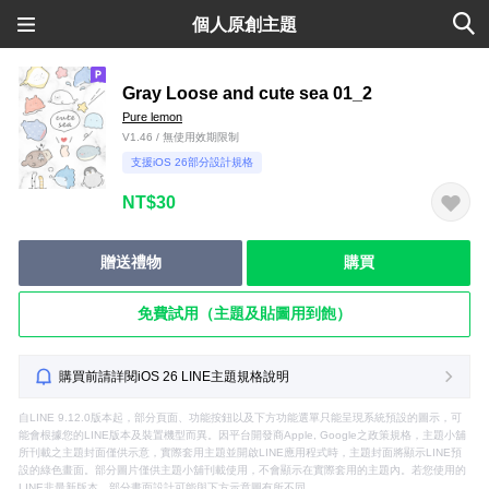
個人原創主題
Gray Loose and cute sea 01_2
Pure lemon
V1.46 / 無使用效期限制
支援iOS 26部分設計規格
NT$30
贈送禮物
購買
免費試用（主題及貼圖用到飽）
購買前請詳閱iOS 26 LINE主題規格說明
自LINE 9.12.0版本起，部分頁面、功能按鈕以及下方功能選單只能呈現系統預設的圖示，可
能會根據您的LINE版本及裝置機型而異。因平台開發商Apple, Google之政策規格，主題小舖
所刊載之主題封面僅供示意，實際套用主題並開啟LINE應用程式時，主題封面將顯示LINE預
設的綠色畫面。部分圖片僅供主題小舖刊載使用，不會顯示在實際套用的主題內。若您使用的
LINE非最新版本，部分畫面設計可能與下方示意圖有所不同。