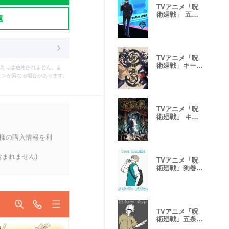
TVアニメ「呪
術廻戦」 五条
題
悟
TVアニメ「呪
術廻戦」キービ
えには適用されません。ま
ジュアル第3弾
インが異なる場合があります。
TVアニメ「呪
術廻戦」 キー
ビジュアル第1
弾
客様の購入情報を利
まれません)
TVアニメ「呪
術廻戦」狗巻棘
EDver.
TVアニメ「呪
術廻戦」五条悟
EDver.