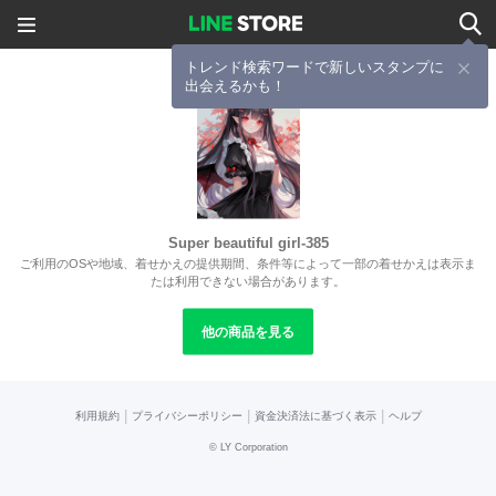
トレンド検索ワードで新しいスタンプに
出会えるかも！
Super beautiful girl-385
ご利用のOSや地域、着せかえの提供期間、条件等によって一部の着せかえは表示ま
たは利用できない場合があります。
他の商品を見る
|
|
|
利用規約
プライバシーポリシー
資金決済法に基づく表示
ヘルプ
©
LY Corporation