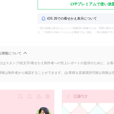
LYPプレミアムで使い放
iOS 26での着せかえ表示について
一部の画像は着せかえショップ掲載用の画像のため、実際の着せか
た、ご利用のLINEバージョンが最新でない場合、一部の画面デザ
る情報について
会社はスタンプ/絵文字/着せかえ制作者への売上レポートの提供のために、お
情報は制作者から確認することができます。(お客様を直接識別可能な情報は含