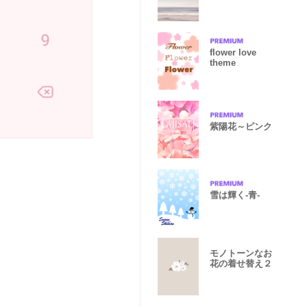
flower love
theme
紫陽花～ピンク
雪は輝く-青-
モノトーンなお
花の着せ替え２