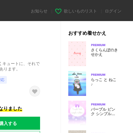
お知らせ
|
欲しいものリスト
|
ログイン
おすすめ着せかえ
さくらんぼのき
せかえ
くキュートに、それで
もあります。
らっこ と ねこ
対応
♪
になりました
パープル ピン
ク シンプルリ
ボン
購入する