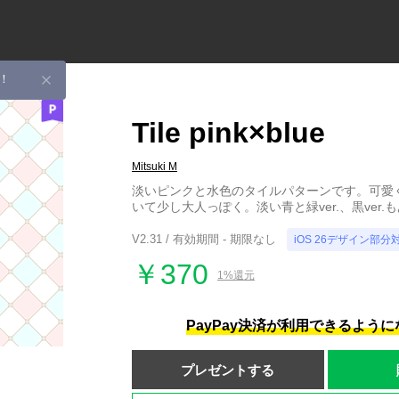
！
Tile pink×blue
Mitsuki M
淡いピンクと水色のタイルパターンです。可愛
いて少し大人っぽく。淡い青と緑ver.、黒ver.
V2.31 / 有効期間 - 期限なし
iOS 26デザイン部分
￥370
1%還元
PayPay決済が利用できるよう
プレゼントする