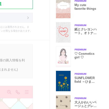
題
My cute
favorite things
えには適用されません。ま
紙とクレヨンハ
インが異なる場合があります。
ート。オトナ
も。
♡ Cosmetics
girl ♡
客様の購入情報を利
まれません)
SUNFLOWER
field ～ひまわ
り畑
大人かわいいベ
ージュとグレー