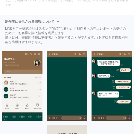
また、ご利用のLINEバージョンが最新でない場合、一部の画面デザインが異なる場合があり
ます。
制作者に提供される情報について
LINEヤフー株式会社はスタンプ/絵文字/着せかえ制作者への売上レポートの提供の
ために、お客様の購入情報を利用します。
購入日付、登録国情報は制作者から確認することができます。(お客様を直接識別可
能な情報は含まれません)