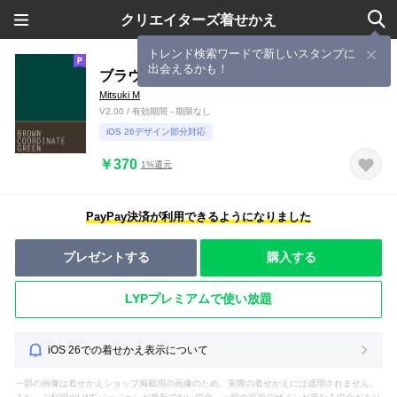
クリエイターズ着せかえ
トレンド検索ワードで新しいスタンプに
出会えるかも！
ブラウンコーデ*グリーン
Mitsuki M
V2.00 / 有効期間 - 期限なし
iOS 26デザイン部分対応
￥370
1%還元
PayPay決済が利用できるようになりました
プレゼントする
購入する
LYPプレミアムで使い放題
iOS 26での着せかえ表示について
一部の画像は着せかえショップ掲載用の画像のため、実際の着せかえには適用されません。