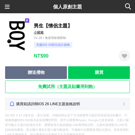
個人原創主題
男生【情侶主題】
小豬豬
V2.28 / 無使用效期限制
支援iOS 26部分設計規格
NT$90
贈送禮物
購買
免費試用（主題及貼圖用到飽）
購買前請詳閱iOS 26 LINE主題規格說明
自LINE 9.12.0版本起，部分頁面、功能按鈕以及下方功能選單只能呈現系統預設的圖示，可
能會根據您的LINE版本及裝置機型而異。因平台開發商Apple, Google之政策規格，主題小舖
所刊載之主題封面僅供示意，實際套用主題並開啟LINE應用程式時，主題封面將顯示LINE預
設的綠色畫面。部分圖片僅供主題小舖刊載使用，不會顯示在實際套用的主題內。若您使用的
LINE非最新版本，部分畫面設計可能與下方示意圖有所不同。