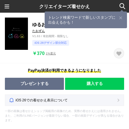
クリエイターズ着せかえ
トレンド検索ワードで新しいスタンプに
出会えるかも！
ゆるおばけ。ネオン
たおずん
V1.63 / 有効期間 - 期限なし
iOS 26デザイン部分対応
￥370
1%還元
PayPay決済が利用できるようになりました
プレゼントする
購入する
iOS 26での着せかえ表示について
一部の画像は着せかえショップ掲載用の画像のため、実際の着せかえには適用されません。
また、ご利用のLINEバージョンが最新でない場合、一部の画面デザインが異なる場合があり
ます。