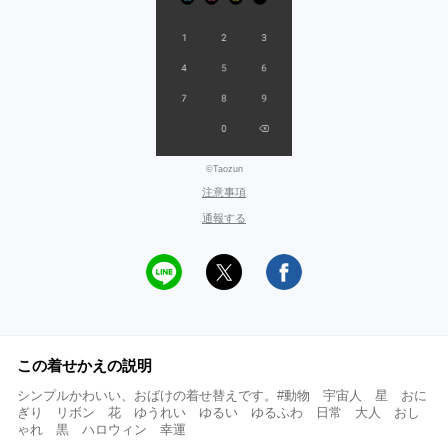
©Taozun
注意事項
通報する
この着せかえの説明
シンプルかわいい、おばけの着せ替えです。#動物 宇宙人 星 おに
ぎり リボン 花 ゆうれい ゆるい ゆるふわ 日常 大人 おし
ゃれ 黒 ハロウィン 幸運