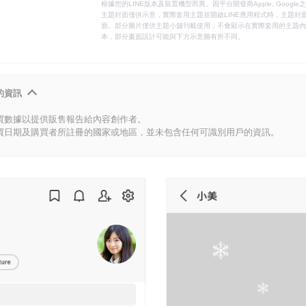
根據您的LINE版本及裝置機型而異。因平台開發商Apple, Goog
主題封面僅供示意，實際套用主題並開啟LINE應用程式時，主題封面
面。部分圖片僅供主題小舖刊載使用，不會顯示在實際套用的主題內。
本，部分畫面設計可能與下方示意圖有所不同。
的資訊
買數據以提供販售報告給內容創作者。
買日期及購買者所註冊的國家或地區，並未包含任何可識別用戶的資訊。