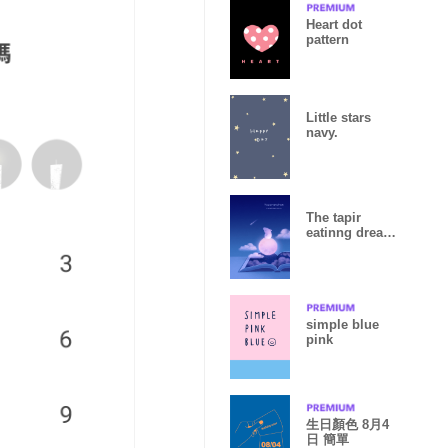
Heart dot
pattern
Little stars
navy.
The tapir
eatinng dream
"night sky
book"
simple blue
pink
生日顏色 8月4
日 簡單