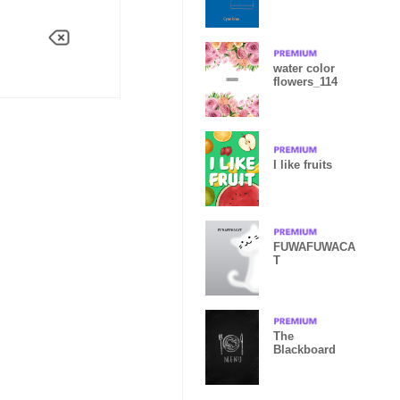
water color
flowers_114
I like fruits
FUWAFUWACA
T
The
Blackboard