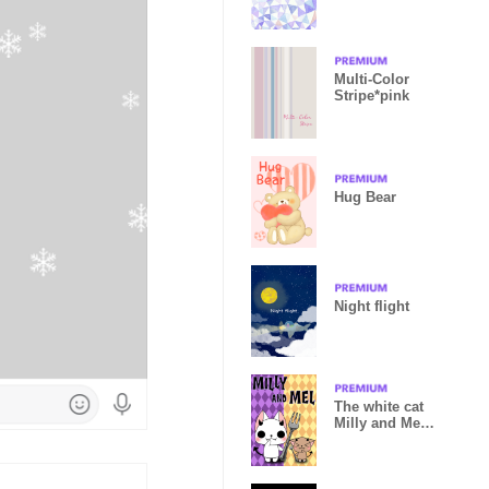
Elegantly ver.
Multi-Color
Stripe*pink
Hug Bear
Night flight
The white cat
Milly and Mel!!
(Halloween)