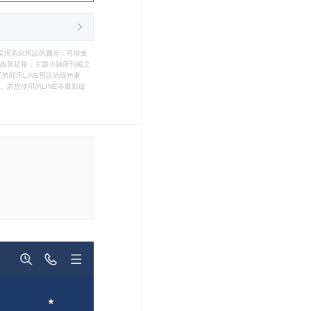
只能呈現系統預設的圖示，可能會
le之政策規格，主題小舖所刊載之
將顯示LINE預設的綠色畫
若您使用的LINE非最新版