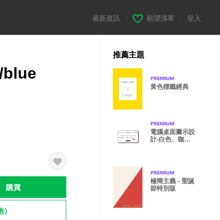
最新資訊
|
願望清單
|
登入
推薦主題
/blue
黃色標籤經典
電腦桌面圖示設
計-白色、咖啡
棕色
極簡主義 - 聖誕
購買
節特別版
飽）