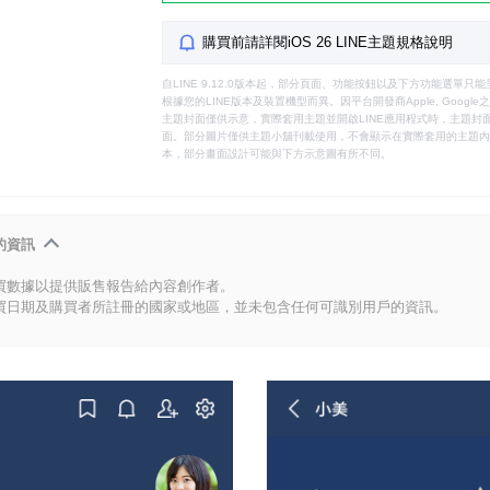
購買前請詳閱iOS 26 LINE主題規格說明
自LINE 9.12.0版本起，部分頁面、功能按鈕以及下方功能選單
根據您的LINE版本及裝置機型而異。因平台開發商Apple, Goog
主題封面僅供示意，實際套用主題並開啟LINE應用程式時，主題封面
面。部分圖片僅供主題小舖刊載使用，不會顯示在實際套用的主題內。
本，部分畫面設計可能與下方示意圖有所不同。
的資訊
買數據以提供販售報告給內容創作者。
買日期及購買者所註冊的國家或地區，並未包含任何可識別用戶的資訊。