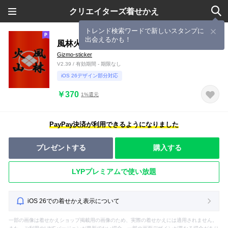
クリエイターズ着せかえ
トレンド検索ワードで新しいスタンプに
出会えるかも！
風林火山
Gizmo-sticker
V2.39 / 有効期間 - 期限なし
iOS 26デザイン部分対応
￥370
1%還元
PayPay決済が利用できるようになりました
プレゼントする
購入する
LYPプレミアムで使い放題
iOS 26での着せかえ表示について
一部の画像は着せかえショップ掲載用の画像のため、実際の着せかえには適用されません。