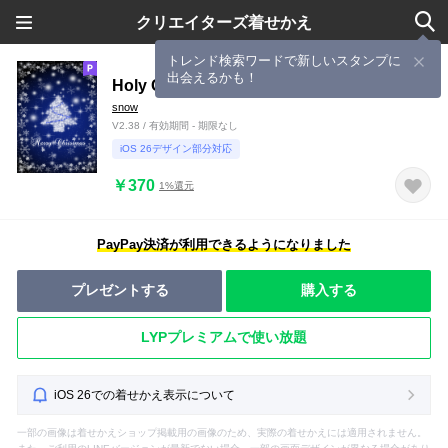
クリエイターズ着せかえ
トレンド検索ワードで新しいスタンプに
出会えるかも！
Holy Christmas tree
snow
V2.38 / 有効期間 - 期限なし
iOS 26デザイン部分対応
￥370
1%還元
PayPay決済が利用できるようになりました
プレゼントする
購入する
LYPプレミアムで使い放題
iOS 26での着せかえ表示について
一部の画像は着せかえショップ掲載用の画像のため、実際の着せかえには適用されません。