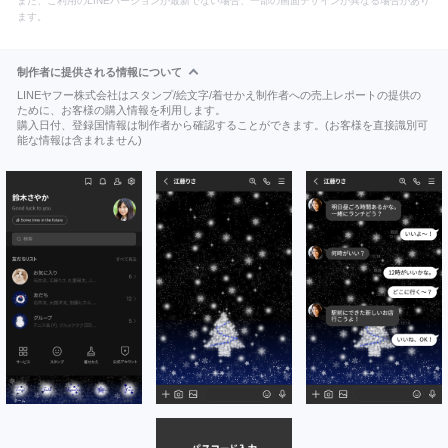
また、ご利用のLINEバージョンが最新でない場合、一部の画面デザインが異なる場合があり
ます。
制作者に提供される情報について
LINEヤフー株式会社はスタンプ/絵文字/着せかえ制作者への売上レポートの提供の
ために、お客様の購入情報を利用します。
購入日付、登録国情報は制作者から確認することができます。(お客様を直接識別可
能な情報は含まれません)