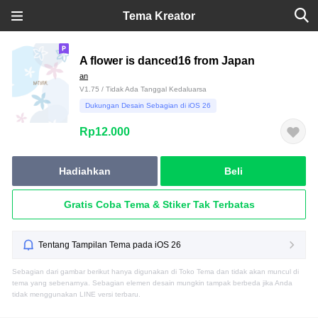
Tema Kreator
A flower is danced16 from Japan
an
V1.75 / Tidak Ada Tanggal Kedaluarsa
Dukungan Desain Sebagian di iOS 26
Rp12.000
Hadiahkan
Beli
Gratis Coba Tema & Stiker Tak Terbatas
Tentang Tampilan Tema pada iOS 26
Sebagian dari gambar berikut hanya digunakan di Toko Tema dan tidak akan muncul di
tema yang sebenarnya. Sebagian elemen desain mungkin tampak berbeda jika Anda
tidak menggunakan LINE versi terbaru.