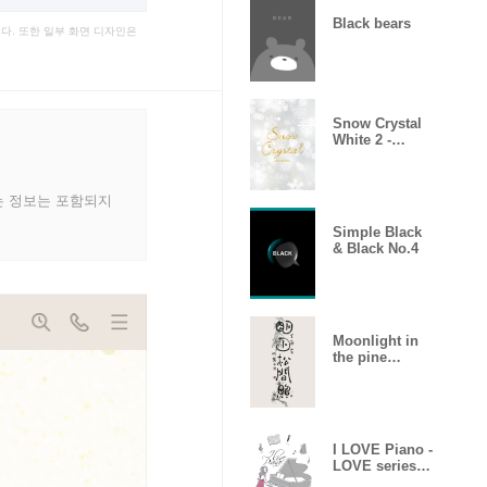
Black bears
다. 또한 일부 화면 디자인은
Snow Crystal
White 2 -
winter-
는 정보는 포함되지
Simple Black
& Black No.4
Moonlight in
the pine
forest-
calligraphy
I LOVE Piano -
LOVE series
08-