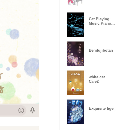
Cat Playing
Music Piano
Black x Space
2
Benifujibotan
white cat
Cafe2
Exquisite tiger