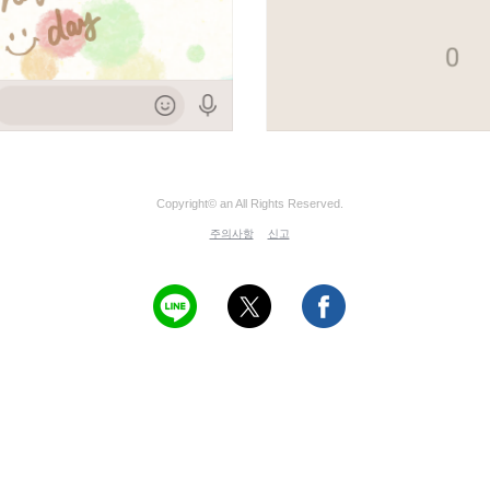
Copyright© an All Rights Reserved.
주의사항
신고