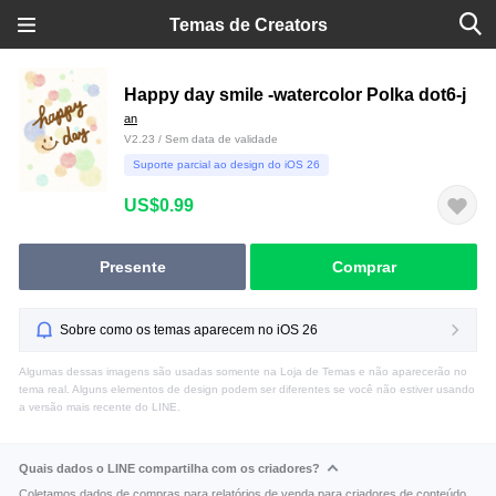
Temas de Creators
Happy day smile -watercolor Polka dot6-j
an
V2.23 / Sem data de validade
Suporte parcial ao design do iOS 26
US$0.99
Presente
Comprar
Sobre como os temas aparecem no iOS 26
Algumas dessas imagens são usadas somente na Loja de Temas e não aparecerão no
tema real. Alguns elementos de design podem ser diferentes se você não estiver usando
a versão mais recente do LINE.
Quais dados o LINE compartilha com os criadores?
Coletamos dados de compras para relatórios de venda para criadores de conteúdo.