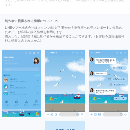
また、ご利用のLINEバージョンが最新でない場合、一部の画面デザインが異なる場合があり
ます。
制作者に提供される情報について
LINEヤフー株式会社はスタンプ/絵文字/着せかえ制作者への売上レポートの提供の
ために、お客様の購入情報を利用します。
購入日付、登録国情報は制作者から確認することができます。(お客様を直接識別可
能な情報は含まれません)