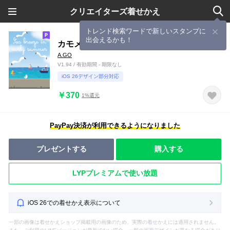
クリエイターズ着せかえ
トレンド検索ワードで新しいスタンプに
出会えるかも！
カモメと初夏の海岸
A.GO
V1.94 / 有効期間 - 期限なし
iOS 26デザイン部分対応
￥370
1%還元
PayPay決済が利用できるようになりました
プレゼントする
購入する
LYPプレミアムで使い放題
iOS 26での着せかえ表示について
一部の画像は着せかえショップ掲載用の画像のため、実際の着せかえには適用されません。