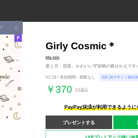
！
Girly Cosmic＊
Mie Ishii
星と月、惑星、かわいい宇宙柄の着せかえです
V2.19 / 有効期間 - 期限なし
iOS 26デザイン部分
￥370
1%還元
PayPay決済が利用できるよう
プレゼントする
LYPプレミアムで使い放