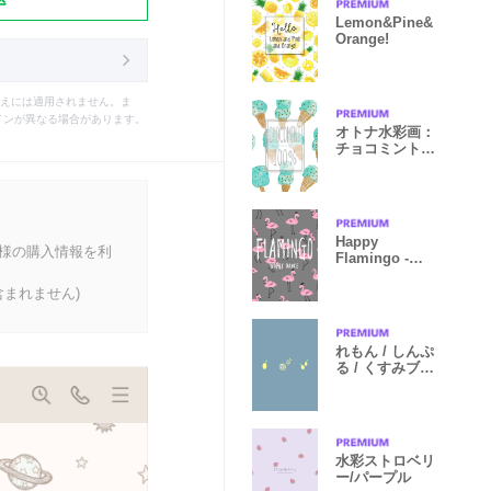
Lemon&Pine&
Orange!
えには適用されません。ま
インが異なる場合があります。
オトナ水彩画：
チョコミント
100％
Happy
客様の購入情報を利
Flamingo -
Night Dance-
まれません)
れもん / しんぷ
る / くすみブル
ー
水彩ストロベリ
ー/パープル