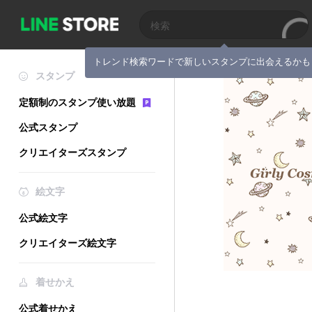
トレンド検索ワードで新しいスタンプに出会えるかも
スタンプ
定額制のスタンプ使い放題
公式スタンプ
クリエイターズスタンプ
絵文字
公式絵文字
クリエイターズ絵文字
着せかえ
公式着せかえ