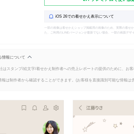
iOS 26での着せかえ表示について
一部の画像は着せかえショップ掲載用の画像のため、実際の着せか
た、ご利用のLINEバージョンが最新でない場合、一部の画面デザ
る情報について
会社はスタンプ/絵文字/着せかえ制作者への売上レポートの提供のために、お
情報は制作者から確認することができます。(お客様を直接識別可能な情報は含