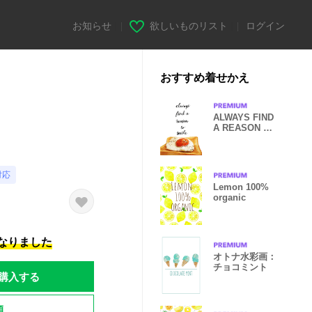
お知らせ
|
欲しいものリスト
|
ログイン
おすすめ着せかえ
ALWAYS FIND
A REASON TO
SMILE
♪
対応
Lemon 100%
organic
になりました
オトナ水彩画：
チョコミント
購入する
題