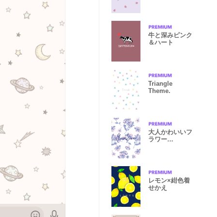
牛と深みピンク
＆ハート
Triangle
Theme.
大人かわいいフ
ラワー
mushroom
レモン×紺色着
せかえ