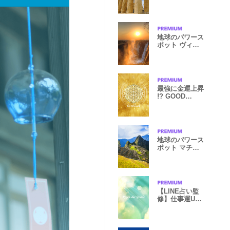
ノン神殿
地球のパワース
ポット ヴィク
トリアの滝
最強に金運上昇
!? GOOD
LUCK GOLD
☆彡
地球のパワース
ポット マチュ
ピチュ
【LINE占い監
修】仕事運UP
着せかえ②