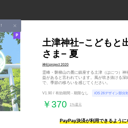
！
土津神社−こどもと
さま− 夏
神社project 2020
霊峰・磐梯山の麓に鎮座する土津（はにつ）神
益があると言われています。風が吹き抜ける深
で、季節の移ろいを感じてください。
V1.90 / 有効期間 - 期限なし
iOS 26デザイン部分
￥370
1%還元
PayPay決済が利用できるよう