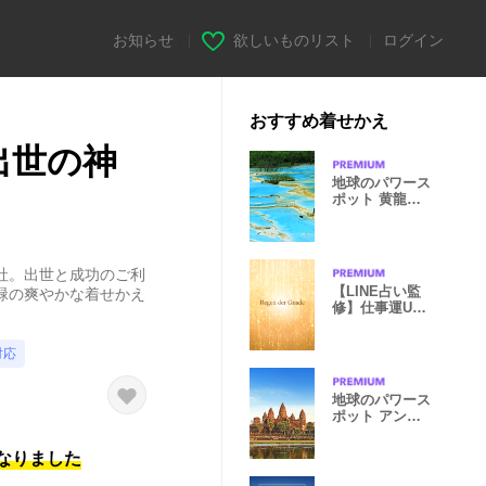
お知らせ
|
欲しいものリスト
|
ログイン
おすすめ着せかえ
出世の神
地球のパワース
ポット 黄龍の
五彩池
社。出世と成功のご利
【LINE占い監
緑の爽やかな着せかえ
修】仕事運UP
着せかえ④
対応
地球のパワース
ポット アンコ
ール遺跡
になりました