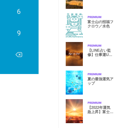
長城
富士山の招福フ
クロウ／水色
【LINE占い監
修】仕事運UP
着せかえ①
夏の最強運気ア
ップ
【2022年運気
急上昇】富士山
と初日の出