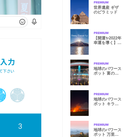
世界遺産 ギザ
のピラミッド
【開運✨2022年
幸運を導く】ご
来光と富士山
地球のパワース
ポット 富の噴
水
地球のパワース
ポット キラウ
エア火山
地球のパワース
ポット 万里の