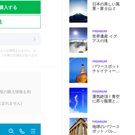
日本の美しい風
購入する
景－富士山 2
題
世界遺産 イグ
アスの滝
えには適用されません。ま
インが異なる場合があります。
パワースポット
チャイティーヨ
ー・パゴダ
客様の購入情報を利
運気絶頂！青空
に昇り龍雲と虹
まれません)
色飛行機雲
地球のパワース
ポット パルテ