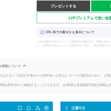
プレゼントする
LYPプレミアムで使い放
iOS 26での着せかえ表示について
一部の画像は着せかえショップ掲載用の画像のため、実際の着せか
た、ご利用のLINEバージョンが最新でない場合、一部の画面デザ
る情報について
会社はスタンプ/絵文字/着せかえ制作者への売上レポートの提供のために、お
情報は制作者から確認することができます。(お客様を直接識別可能な情報は含