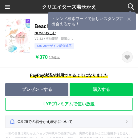
クリエイターズ着せかえ
トレンド検索ワードで新しいスタンプに
出会えるかも！
Beach shells
NEWいねこむ
V2.42 / 有効期間 - 期限なし
iOS 26デザイン部分対応
￥370
1%還元
PayPay決済が利用できるようになりました
プレゼントする
購入する
LYPプレミアムで使い放題
iOS 26での着せかえ表示について
一部の画像は着せかえショップ掲載用の画像のため、実際の着せかえには適用されません。