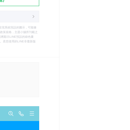
只能呈現系統預設的圖示，可能會
le之政策規格，主題小舖所刊載之
將顯示LINE預設的綠色畫
若您使用的LINE非最新版