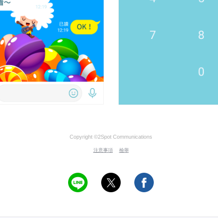
Copyright ©2Spot Communications
注意事項
檢舉