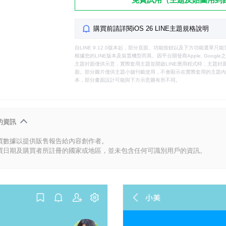
購買前請詳閱iOS 26 LINE主題規格說明
自LINE 9.12.0版本起，部分頁面、功能按鈕以及下方功能選單
根據您的LINE版本及裝置機型而異。因平台開發商Apple, Goog
主題封面僅供示意，實際套用主題並開啟LINE應用程式時，主題封面
面。部分圖片僅供主題小舖刊載使用，不會顯示在實際套用的主題內。
本，部分畫面設計可能與下方示意圖有所不同。
的資訊
買數據以提供販售報告給內容創作者。
買日期及購買者所註冊的國家或地區，並未包含任何可識別用戶的資訊。