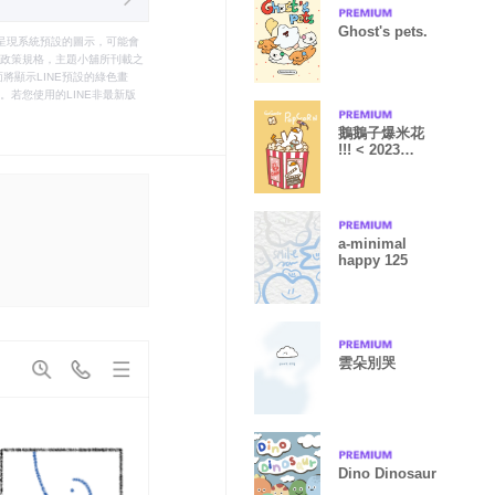
Ghost's pets.
只能呈現系統預設的圖示，可能會
le之政策規格，主題小舖所刊載之
將顯示LINE預設的綠色畫
若您使用的LINE非最新版
鵝鵝子爆米花
!!! < 2023
LET'S DRAW >
a-minimal
happy 125
雲朵別哭
Dino Dinosaur