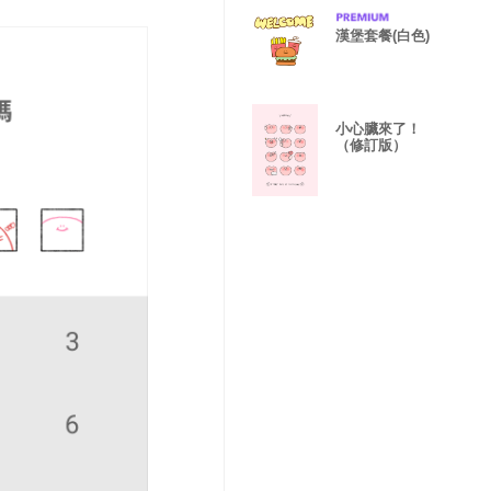
漢堡套餐(白色)
小心臟來了！
（修訂版）