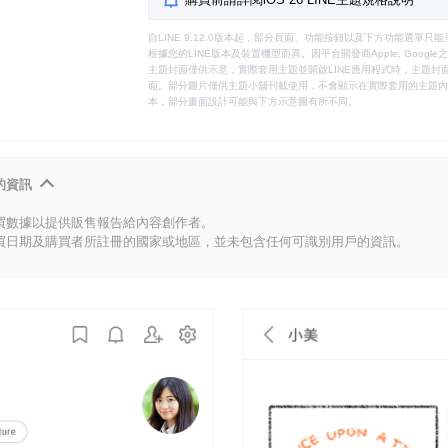
自LINE 9.12.0版本起，部分頁面、功能按鈕以及下方功能選單
根據您的LINE版本及裝置機型而異。因平台開發商Apple, Goog
主題封面僅供示意，實際套用主題並開啟LINE應用程式時，主題封面
面。部分圖片僅供主題小舖刊載使用，不會顯示在實際套用的主題內。
本，部分畫面設計可能與下方示意圖有所不同。
的資訊
買數據以提供販售報告給內容創作者。
買日期及購買者所註冊的國家或地區，並未包含任何可識別用戶的資訊。