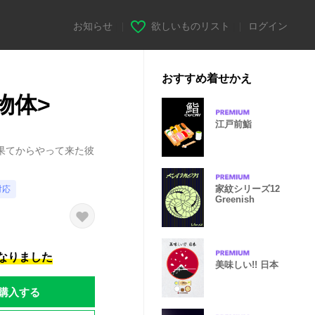
お知らせ
|
欲しいものリスト
|
ログイン
おすすめ着せかえ
行物体>
江戸前鮨
果てからやって来た彼
家紋シリーズ12
対応
Greenish
になりました
美味しい!! 日本
購入する