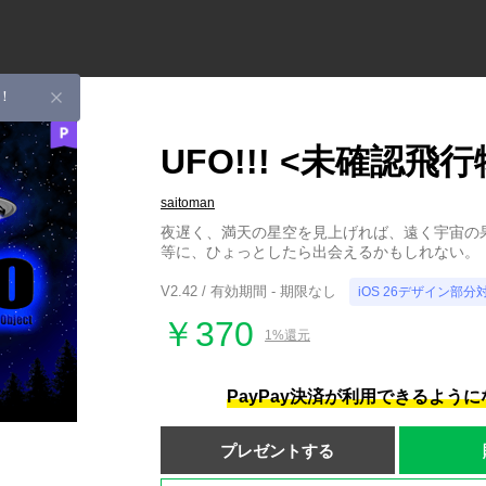
！
UFO!!! <未確認飛
saitoman
夜遅く、満天の星空を見上げれば、遠く宇宙の
等に、ひょっとしたら出会えるかもしれない。
V2.42 / 有効期間 - 期限なし
iOS 26デザイン部分
￥370
1%還元
PayPay決済が利用できるよう
プレゼントする