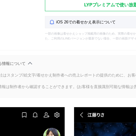
LYPプレミアムで使い放
iOS 26での着せかえ表示について
一部の画像は着せかえショップ掲載用の画像のため、実際の着せか
た、ご利用のLINEバージョンが最新でない場合、一部の画面デザ
る情報について
会社はスタンプ/絵文字/着せかえ制作者への売上レポートの提供のために、お
情報は制作者から確認することができます。(お客様を直接識別可能な情報は含