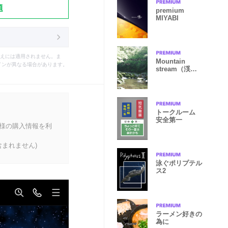
題
premium
MIYABI
えには適用されません。ま
Mountain
インが異なる場合があります。
stream（渓
流）
トークルーム
安全第一
客様の購入情報を利
まれません)
泳ぐポリプテル
ス2
ラーメン好きの
為に