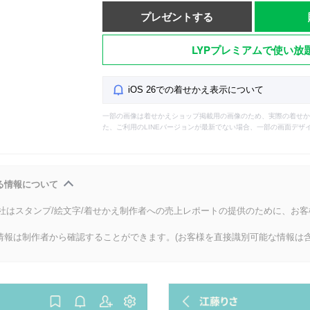
プレゼントする
LYPプレミアムで使い放
iOS 26での着せかえ表示について
一部の画像は着せかえショップ掲載用の画像のため、実際の着せか
た、ご利用のLINEバージョンが最新でない場合、一部の画面デザ
る情報について
会社はスタンプ/絵文字/着せかえ制作者への売上レポートの提供のために、お
情報は制作者から確認することができます。(お客様を直接識別可能な情報は含