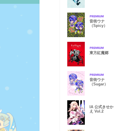
音街ウナ
（Spicy）
東方紅魔郷
音街ウナ
（Sugar）
IA 公式きせか
え Vol.2