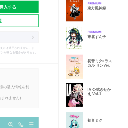
購入する
東方風神録
題
東北ずん子
えには適用されません。ま
インが異なる場合があります。
初音ミク×ラス
カル リンVer.
客様の購入情報を利
IA 公式きせか
え Vol.1
まれません)
初音ミク