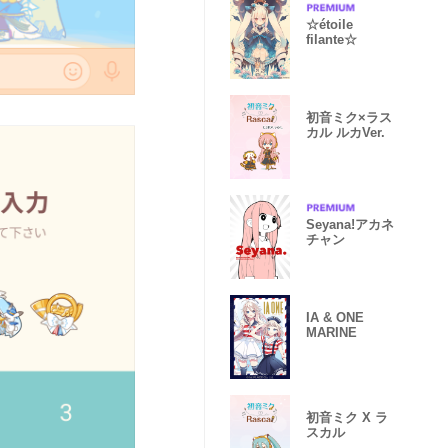
☆étoile
filante☆
初音ミク×ラス
カル ルカVer.
Seyana!アカネ
チャン
IA & ONE
MARINE
初音ミク X ラ
スカル