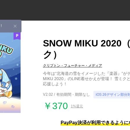
！
SNOW MIKU 202
ク）
クリプトン・フューチャー・メディア
今年は“北海道の雪をイメージした『楽器』”がテ
MIKU 2020」のLINE着せかえが登場！ 雪
応援しよう！
V2.02 / 有効期間 - 期限なし
iOS 26デザイン部分
￥370
1%還元
PayPay決済が利用できるよう