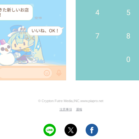
© Crypton Futre Media,INC.www.piapro.net
注意事項
通報