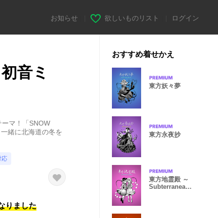
お知らせ
|
欲しいものリスト
|
ログイン
おすすめ着せかえ
0（初音ミ
東方妖々夢
ーマ！「SNOW
ミクと一緒に北海道の冬を
東方永夜抄
対応
東方地霊殿 ～
Subterranean
Animism.
になりました