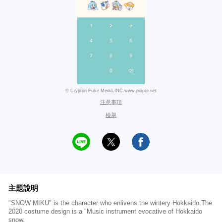
© Crypton Futre Media,INC.www.piapro.net
注意事項
檢舉
主題說明
"SNOW MIKU" is the character who enlivens the wintery Hokkaido.The
2020 costume design is a "Music instrument evocative of Hokkaido
snow.