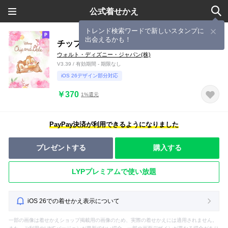
公式着せかえ
トレンド検索ワードで新しいスタンプに
出会えるかも！
チップとデール（フラワー）
ウォルト・ディズニー・ジャパン(株)
V3.39 / 有効期間 - 期限なし
iOS 26デザイン部分対応
￥370
1%還元
PayPay決済が利用できるようになりました
プレゼントする
購入する
LYPプレミアムで使い放題
iOS 26での着せかえ表示について
一部の画像は着せかえショップ掲載用の画像のため、実際の着せかえには適用されません。