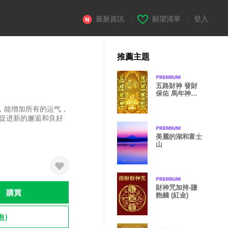
最新資訊
|
願望清單
|
登入
推薦主題
五路財神 發財
保佑 馬年神助
攻 金
，能增加所有的运气，
能促进新的邂逅和良好
美麗的湖和富士
山
財神咒加持-賺
購買
飽錢 (紅金)
飽）