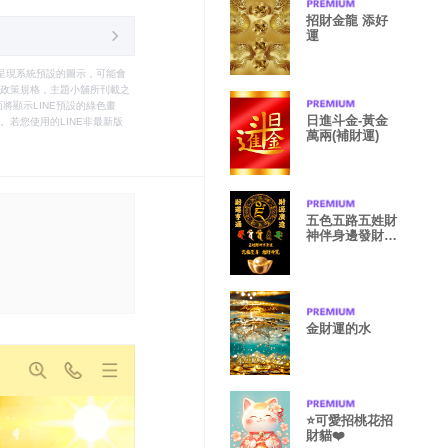
招財金龍 添好
運
只能呈現系統預設的圖示，可能會
le之政策規格，主題小舖所刊載之
將顯示LINE預設的綠色畫
日進斗金-黃金
若您使用的LINE非最新版
萬兩(補財運)
五色五路五姓財
神伴身邊發財至
尊招財神咒10
金財運的水
⭐️可愛招桃花招
財貓❤️