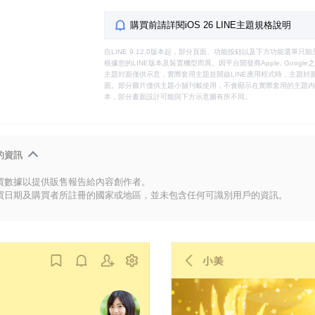
購買前請詳閱iOS 26 LINE主題規格說明
自LINE 9.12.0版本起，部分頁面、功能按鈕以及下方功能選單
根據您的LINE版本及裝置機型而異。因平台開發商Apple, Goog
主題封面僅供示意，實際套用主題並開啟LINE應用程式時，主題封面
面。部分圖片僅供主題小舖刊載使用，不會顯示在實際套用的主題內。
本，部分畫面設計可能與下方示意圖有所不同。
的資訊
買數據以提供販售報告給內容創作者。
買日期及購買者所註冊的國家或地區，並未包含任何可識別用戶的資訊。