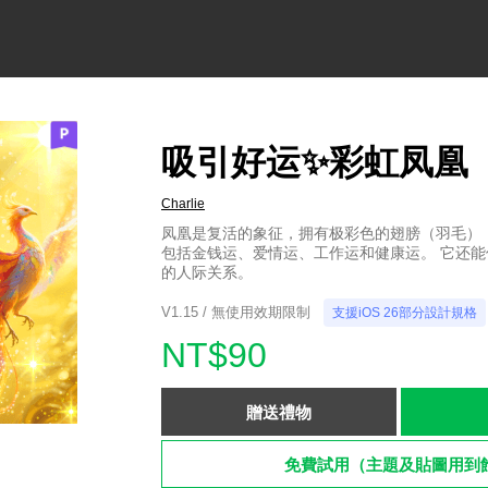
吸引好运✨彩虹凤凰
Charlie
凤凰是复活的象征，拥有极彩色的翅膀（羽毛）
包括金钱运、爱情运、工作运和健康运。 它还
的人际关系。
V1.15 / 無使用效期限制
支援iOS 26部分設計規格
NT$90
贈送禮物
免費試用（主題及貼圖用到