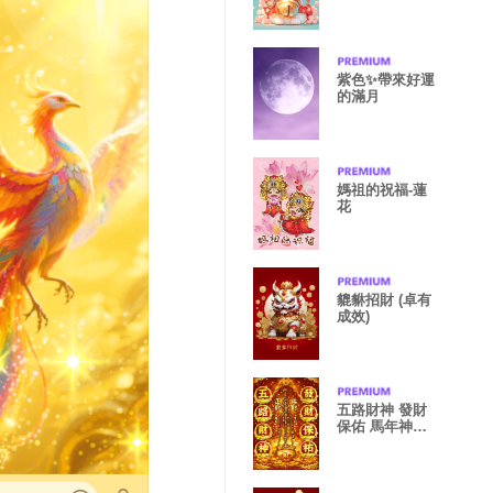
紫色✨帶來好運
的滿月
媽祖的祝福-蓮
花
貔貅招財 (卓有
成效)
五路財神 發財
保佑 馬年神助
攻 修正