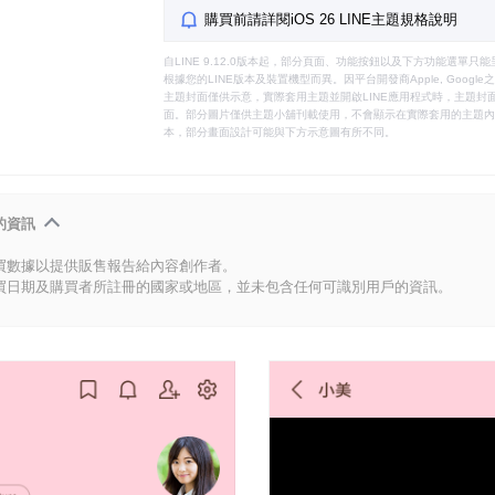
購買前請詳閱iOS 26 LINE主題規格說明
自LINE 9.12.0版本起，部分頁面、功能按鈕以及下方功能選單
根據您的LINE版本及裝置機型而異。因平台開發商Apple, Goog
主題封面僅供示意，實際套用主題並開啟LINE應用程式時，主題封面
面。部分圖片僅供主題小舖刊載使用，不會顯示在實際套用的主題內。
本，部分畫面設計可能與下方示意圖有所不同。
的資訊
買數據以提供販售報告給內容創作者。
買日期及購買者所註冊的國家或地區，並未包含任何可識別用戶的資訊。