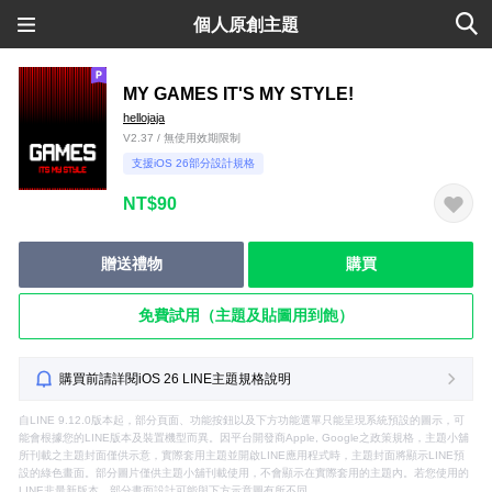
個人原創主題
MY GAMES IT'S MY STYLE!
hellojaja
V2.37 / 無使用效期限制
支援iOS 26部分設計規格
NT$90
贈送禮物
購買
免費試用（主題及貼圖用到飽）
購買前請詳閱iOS 26 LINE主題規格說明
自LINE 9.12.0版本起，部分頁面、功能按鈕以及下方功能選單只能呈現系統預設的圖示，可
能會根據您的LINE版本及裝置機型而異。因平台開發商Apple, Google之政策規格，主題小舖
所刊載之主題封面僅供示意，實際套用主題並開啟LINE應用程式時，主題封面將顯示LINE預
設的綠色畫面。部分圖片僅供主題小舖刊載使用，不會顯示在實際套用的主題內。若您使用的
LINE非最新版本，部分畫面設計可能與下方示意圖有所不同。