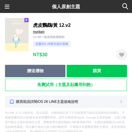
個人原創主題
虎皮鸚鵡/黃 12.v2
moritam
V1.80 / 無使用效期限制
支援iOS 26部分設計規格
NT$30
贈送禮物
購買
免費試用（主題及貼圖用到飽）
購買前請詳閱iOS 26 LINE主題規格說明
自LINE 9.12.0版本起，部分頁面、功能按鈕以及下方功能選單只能呈現系統預設的圖示，可
能會根據您的LINE版本及裝置機型而異。因平台開發商Apple, Google之政策規格，主題小舖
所刊載之主題封面僅供示意，實際套用主題並開啟LINE應用程式時，主題封面將顯示LINE預
設的綠色畫面。部分圖片僅供主題小舖刊載使用，不會顯示在實際套用的主題內。若您使用的
LINE非最新版本，部分畫面設計可能與下方示意圖有所不同。